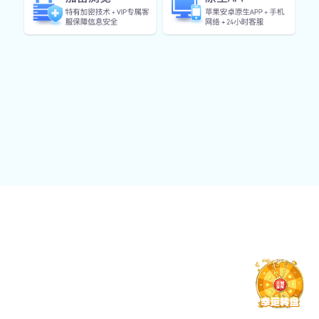
2023年9月15日 · App v5.3.2
账户系统安全性增强
引入双重验证机制，提升用户资产与数据安全。
支持查看历史登录设备，异常访问可第一时间排查。
解决验证码间歇性延迟问题，提升注册体验。
2023年8月1日 · App v5.2.8
赛事提醒与首页模块升级
优化赛事提醒组件，新增浮动提醒条，查看更直观。
推出“今日焦点赛事”桌面小组件，重要赛事不错过。
历史数据筛选功能加强，查阅记录更省力。
2023年6月10日 · App v5.2.0
智能推荐系统首度上线