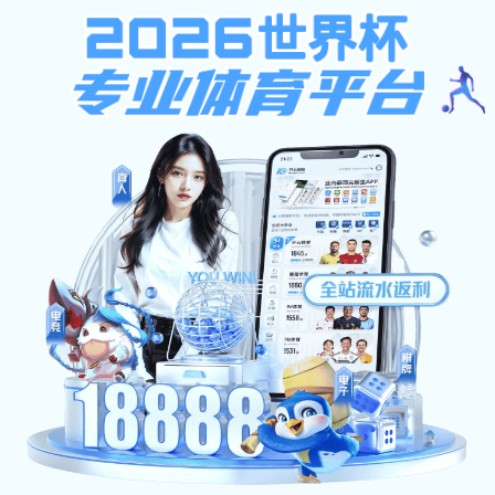
注册入口
立即下载 维基体育 App
集实时比分、深度分析、社群互动于一体，维基体育-官方用
户专属的全场景赛事体验入口。
App Store 下载
Google Play 获取
极速比分
数据洞察
互动社区