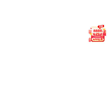
实时比分&赛程